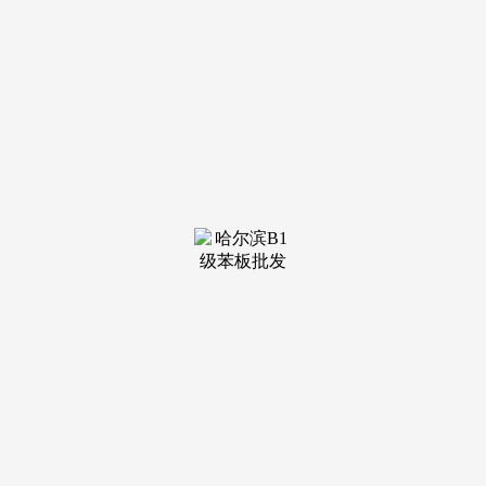
装修建材知识
装修建材百科
联系我们
新闻中心
当前位置：
老哥吧!老哥交流社区
>
装修建材知识
>
三季度全球楼市持续低迷 日本、迪拜和希腊表现
全球房产科技集团居外IQI(Juwai IQI)22日发布
的三季度全球楼市报告显示，三季度全球房地产市
场持续低迷，日本、迪拜和希腊楼市表现抢眼。
全球房产科技...
查看详情 >
07
2025-03
德国海德堡材料公司开发低成本单步替代燃料生
德国海德堡材料公司近日借助Untha粉碎技
术，在印度开发了一条单步替代燃料生产线。据
悉，该系统安装在印度安得拉邦的Yerraguntla水泥
厂，该厂由海德堡材...