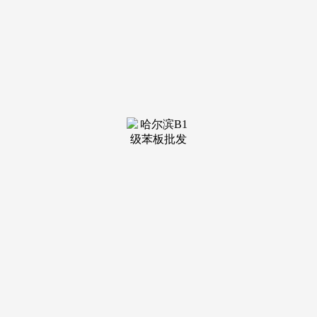
装修建
材知识
装修建
材百科
联系我
们
新闻中心
分类
关于我们
装修建材知识
装修建材百科
联系我们
栏目导航
关于我们