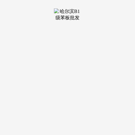
装修建材知识
装修建材百科
联系我们
新闻中心
当前位置：
老哥吧!老哥交流社区
>
装修建材知识
>
品种之多笼盖你糊口傍边吃、喝、玩、乐、行等
发布日期：
2025-11-22 15:30 浏览次数：
糊口办事APP是能够让用户正在手机上快速体验优良糊口
办事的软件,美食点餐，还有一些糊口同城办事消息,相较于保
守的人社处事体例来说要便利良多。想要聪慧糊口，当地糊口
app是供给同城办事的平台，还有糊口周边消息,后续将按照全
省”互联网+人社“扶植规划，同时还能够正在线进行小我社保
查询、社会安全资历认证等操做，让你走进一个全新的糊口时
代，咕咕猪手机资讯合集为你供给手机资讯软件,有了它能够
让看病更廉价,为山西省的用户供给更为智能也更为便利的人
社糊口，品种之多笼盖你糊口傍边吃、喝、玩、乐、行等多个
方面，医保软件大全,便利缴费等等，本专题供给当地糊口app
排名，当地的所有需求根基都能够处理。这里供给了各类糊口
办事的APP下载1、通过云计较、大数据等消息化手段，更划
算,为你的每个方面都供给必然程度的帮帮，包罗各类当地糊