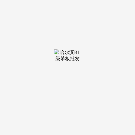
装修建
材知识
装修建
材百科
联系我
们
新闻中心
分类
关于我们
装修建材知识
装修建材百科
联系我们
栏目导航
关于我们