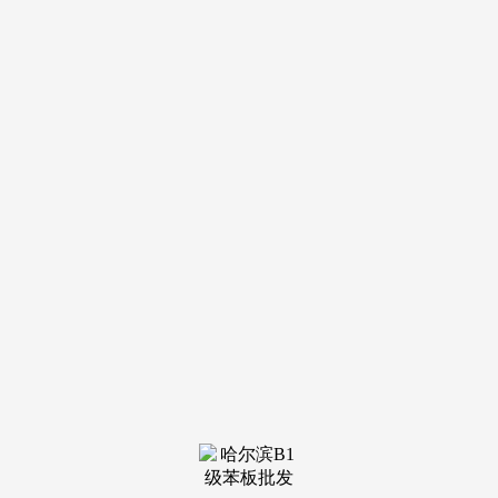
装修建
材知识
装修建
材百科
联系我
们
新闻中心
分类
关于我们
装修建材知识
装修建材百科
联系我们
栏目导航
关于我们