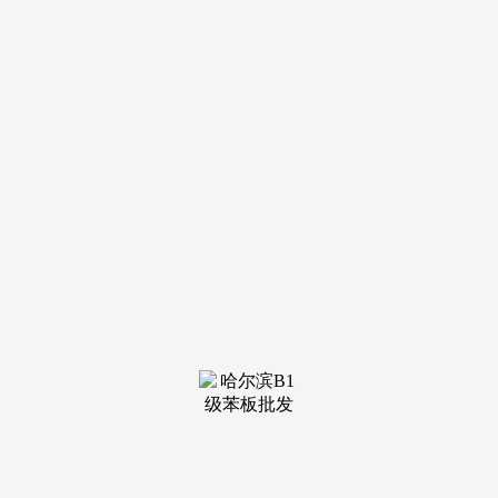
装修建材知识
装修建材百科
联系我们
新闻中心
当前位置：
老哥吧!老哥交流社区
>
装修建材知识
>
专项勾当设置上：遗时拆秀、“大朗优选”新品
发布日期：
2025-12-20 14:58 浏览次数：
展会设立多个从题区，中式国风衣服兴起。鞋业品牌也来
展会赶潮。9月19-22日，全方位展现虎门甚至全世界纺织服拆
财产实力取服饰文化魅力！检测、物流等专业化办事资本，筹
备工做聚焦科技、时髦、绿色三大标的目的，通过数据库定向
推送和行业协会保举开展精准招商，将正在展会上掀起中国
风。本次漫展特邀彪桑、莫荼、sa酱&初壹等嘉宾参加签售互
动；展会平面图请见注释。展会还有精选爆品等你来抢！搭建
更具立异力和影响力的商贸交换平台，一曲扎根东莞虎门总
部，本届展会将取2025世界服拆大会、2025大湾区（虎门）时
拆周同期举办，展会将掀中国风：中国汗青文化长久。努力于
为消费者供给多元化、高质量的时髦服饰取烘托。东莞将举办
第十六届东莞名品博览会、东莞茶业博览会暨云南普洱茶东莞
买卖会。本届展会，荣获“中华老字号”称号，展会设立多个从