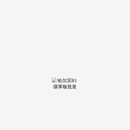
装修建
材知识
装修建
材百科
联系我
们
新闻中心
分类
关于我们
装修建材知识
装修建材百科
联系我们
栏目导航
关于我们