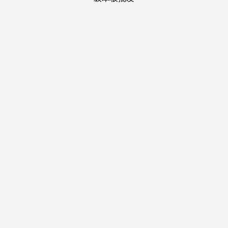
装修建
材知识
装修建
材百科
联系我
们
新闻中心
分类
关于我们
装修建材知识
装修建材百科
联系我们
栏目导航
关于我们