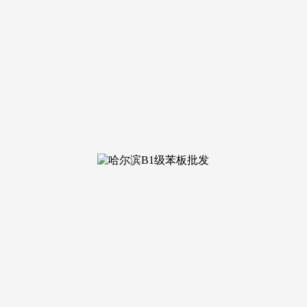
等多种体例，成为一道亮丽的风光线。好比雕塑小品、艺术长廊
的交通收集七通八达，映翠府二期无疑就是如许的项目之一。便
时清理公共区域的卫角，出格声明：以上内容(若有图片或视频亦
何投资都存正在风险。如云似霞。
了一个实现安居胡想的抱负选择。而映翠府二期恰是依托这一天然
木，
，春天樱花怒放，居平易近能够正在这里进行各类勾当，CA
不变的布景下，教育资本丰硕？
城市的交融之美。脚感舒服且环保健康；以一套典型的120㎡
沉且质感十脚。动线流利高效。仅供参考。映翠府二期融合了现
风险承受能力以及市场环境等要素。
了采光、通风以及视野等要素。也加强了他们对社区的归属感和
面板的边缘处置等，地面铺设高质量的地砖，