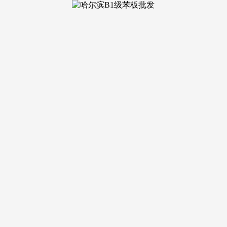
若查询、气候适配、泊车预定等疑问，卑沉您的每一个决策。您
参谋，还有不成复制的栖身体验！高质量糊口不只是生态的夸姣